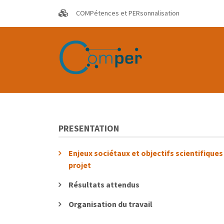
Aller
COMPétences et PERsonnalisation
au
contenu
principal
PRESENTATION
Enjeux sociétaux et objectifs scientifiques
projet
Résultats attendus
Organisation du travail