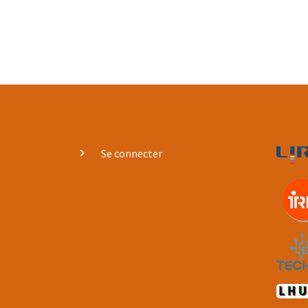
User
Se connecter
account
menu