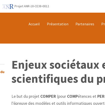
Projet ANR-18-CE38-0012
Accueil
Présentation
Partenaires
Pr
Enjeux sociétaux e
 du
scientifiques du p
Le but du projet
COMPER
(pour
COMP
étences et
PER
l’épreuve des modèles et outils informatiques ouver