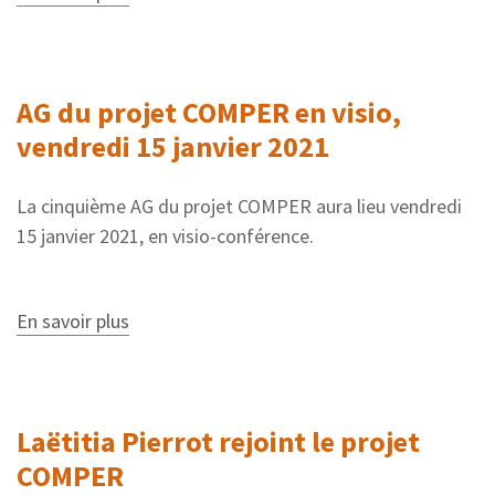
AG
du
projet
COMPER
en
AG du projet COMPER en visio,
visio,
mardi
vendredi 15 janvier 2021
6
juillet
2021
La cinquième AG du projet COMPER aura lieu vendredi
15 janvier 2021, en visio-conférence.
En savoir plus
sur
AG
du
projet
COMPER
en
Laëtitia Pierrot rejoint le projet
visio,
vendredi
COMPER
15