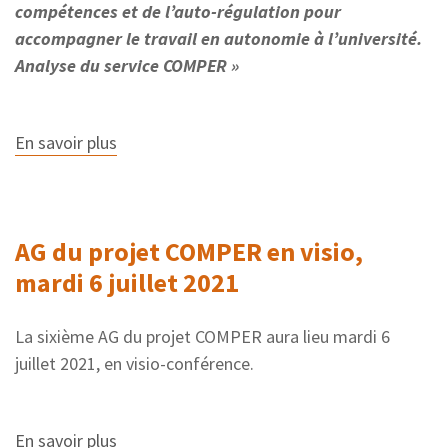
compétences et de l’auto-régulation pour
accompagner le travail en autonomie à l’université.
Analyse du service COMPER »
En savoir plus
sur
Le
projet
COMPER
lauréat
du
AG du projet COMPER en visio,
prix
du
mardi 6 juillet 2021
meilleur
article
à
La sixième AG du projet COMPER aura lieu mardi 6
la
conférence
juillet 2021, en visio-conférence.
EIAH2021
En savoir plus
sur