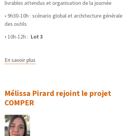
livrables attendus et organisation de la journée
• 9h30-10h : scénario global et architecture générale
des outils
• 10h-12h :
Lot 3
En savoir plus
sur
AG
du
projet
COMPER
à
Mélissa Pirard rejoint le projet
Lyon,
vendredi
COMPER
10
janvier
2020