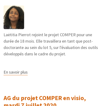
janvier
2021
Laëtitia Pierrot rejoint le projet COMPER pour une
durée de 18 mois. Elle travaillera en tant que post-
doctorante au sein du lot 5, sur l'évaluation des outils
développés dans le cadre du projet.
En savoir plus
sur
Laëtitia
Pierrot
rejoint
le
projet
AG du projet COMPER en visio,
COMPER
mardi 7 juillet 2020