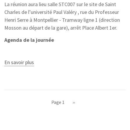
La réunion aura lieu salle STC007 sur le site de Saint
Charles de l’université Paul Valéry , rue du Professeur
Henri Serre à Montpellier - Tramway ligne 1 (direction
Mosson au départ de la gare), arrêt Place Albert 1er.
Agenda de la journée
En savoir plus
sur
AG
du
projet
COMPER
à
Montpellier,
Pagination
jeudi
Page 1
Page
››
4
juillet
suivante
2019