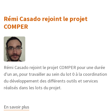
du
projet
COMPER
en
Rémi Casado rejoint le projet
visio,
mardi
COMPER
7
juillet
2020
Rémi Casado rejoint le projet COMPER pour une durée
d'un an, pour travailler au sein du lot 0 à la coordination
du développement des différents outils et services
réalisés dans les lots du projet.
En savoir plus
sur
Rémi