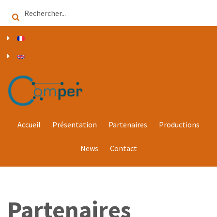
Aller
Search
au
contenu
principal
Accueil
Présentation
Partenaires
Productions
News
Contact
Partenaires