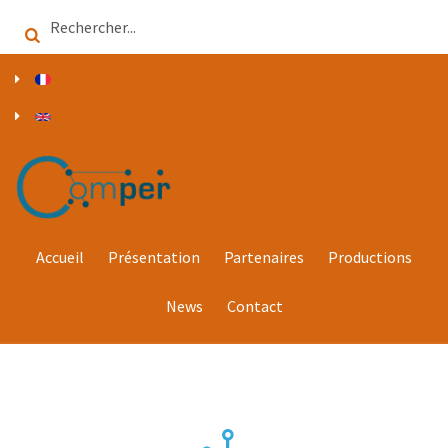
Aller
Search
au
contenu
principal
Accueil
Présentation
Partenaires
Productions
News
Contact